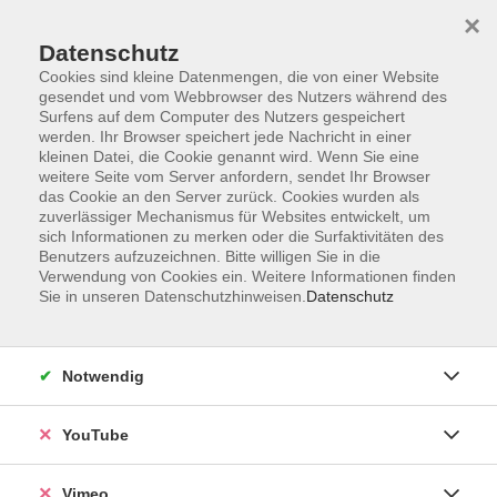
×
Datenschutz
Cookies sind kleine Datenmengen, die von einer Website
gesendet und vom Webbrowser des Nutzers während des
Surfens auf dem Computer des Nutzers gespeichert
Zum Hauptinhalt springen
werden. Ihr Browser speichert jede Nachricht in einer
kleinen Datei, die Cookie genannt wird. Wenn Sie eine
weitere Seite vom Server anfordern, sendet Ihr Browser
Der Kurs konnte nicht gefunden werden.
das Cookie an den Server zurück. Cookies wurden als
zuverlässiger Mechanismus für Websites entwickelt, um
sich Informationen zu merken oder die Surfaktivitäten des
Benutzers aufzuzeichnen. Bitte willigen Sie in die
Verwendung von Cookies ein. Weitere Informationen finden
Sie in unseren Datenschutzhinweisen.
Datenschutz
Social Media
Impressum
Notwendig
AGB
Datenschutzerklärung
YouTube
Sitemap
Widerruf
Vimeo