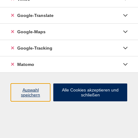
Google-Translate
vhs Esslingen am Neckar
Google-Maps
Volkshochschule
Esslingen am Neckar
Mettinger Straße 125
Google-Tracking
73728 Esslingen am Neckar
Matomo
info@vhs-esslingen.de
Tel: 0711 55021-0
Auswahl
Alle Cookies akzeptieren und
speichern
schließen
Öffnungszeiten:
Mo–Fr vormittags:
9–12.30 Uhr telefonisch und
persönlich erreichbar
Mo–Do nachmittags:
13.30–17 Uhr nur persönlich