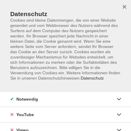
×
Datenschutz
Cookies sind kleine Datenmengen, die von einer Website
gesendet und vom Webbrowser des Nutzers während des
Surfens auf dem Computer des Nutzers gespeichert
Zum Hauptinhalt springen
werden. Ihr Browser speichert jede Nachricht in einer
kleinen Datei, die Cookie genannt wird. Wenn Sie eine
weitere Seite vom Server anfordern, sendet Ihr Browser
Der Kurs konnte nicht gefunden werden.
das Cookie an den Server zurück. Cookies wurden als
zuverlässiger Mechanismus für Websites entwickelt, um
sich Informationen zu merken oder die Surfaktivitäten des
Benutzers aufzuzeichnen. Bitte willigen Sie in die
Verwendung von Cookies ein. Weitere Informationen finden
Sie in unseren Datenschutzhinweisen.
Datenschutz
Social Media
Impressum
Notwendig
AGB
Datenschutzerklärung
YouTube
Sitemap
Widerruf
Vimeo