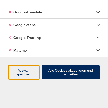
Google-Translate
vhs Esslingen am Neckar
Google-Maps
Volkshochschule
Esslingen am Neckar
Mettinger Straße 125
Google-Tracking
73728 Esslingen am Neckar
Matomo
info@vhs-esslingen.de
Tel: 0711 55021-0
Auswahl
Alle Cookies akzeptieren und
speichern
schließen
Öffnungszeiten:
Mo–Fr vormittags:
9–12.30 Uhr telefonisch und
persönlich erreichbar
Mo–Do nachmittags:
13.30–17 Uhr nur persönlich