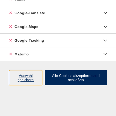
Google-Translate
vhs Esslingen am Neckar
Google-Maps
Volkshochschule
Esslingen am Neckar
Mettinger Straße 125
Google-Tracking
73728 Esslingen am Neckar
Matomo
info@vhs-esslingen.de
Tel: 0711 55021-0
Auswahl
Alle Cookies akzeptieren und
speichern
schließen
Öffnungszeiten:
Mo–Fr vormittags:
9–12.30 Uhr telefonisch und
persönlich erreichbar
Mo–Do nachmittags:
13.30–17 Uhr nur persönlich