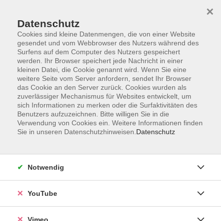
×
Datenschutz
Cookies sind kleine Datenmengen, die von einer Website
gesendet und vom Webbrowser des Nutzers während des
Surfens auf dem Computer des Nutzers gespeichert
Zum Hauptinhalt springen
werden. Ihr Browser speichert jede Nachricht in einer
kleinen Datei, die Cookie genannt wird. Wenn Sie eine
weitere Seite vom Server anfordern, sendet Ihr Browser
Der Kurs konnte nicht gefunden werden.
das Cookie an den Server zurück. Cookies wurden als
zuverlässiger Mechanismus für Websites entwickelt, um
sich Informationen zu merken oder die Surfaktivitäten des
Benutzers aufzuzeichnen. Bitte willigen Sie in die
Verwendung von Cookies ein. Weitere Informationen finden
Sie in unseren Datenschutzhinweisen.
Datenschutz
Social Media
Impressum
Notwendig
AGB
Datenschutzerklärung
YouTube
Sitemap
Widerruf
Vimeo