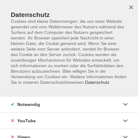
×
Datenschutz
Cookies sind kleine Datenmengen, die von einer Website
gesendet und vom Webbrowser des Nutzers während des
Surfens auf dem Computer des Nutzers gespeichert
Zum Hauptinhalt springen
werden. Ihr Browser speichert jede Nachricht in einer
kleinen Datei, die Cookie genannt wird. Wenn Sie eine
weitere Seite vom Server anfordern, sendet Ihr Browser
Der Kurs konnte nicht gefunden werden.
das Cookie an den Server zurück. Cookies wurden als
zuverlässiger Mechanismus für Websites entwickelt, um
sich Informationen zu merken oder die Surfaktivitäten des
Benutzers aufzuzeichnen. Bitte willigen Sie in die
Verwendung von Cookies ein. Weitere Informationen finden
Sie in unseren Datenschutzhinweisen.
Datenschutz
Social Media
Impressum
Notwendig
AGB
Datenschutzerklärung
YouTube
Sitemap
Widerruf
Vimeo