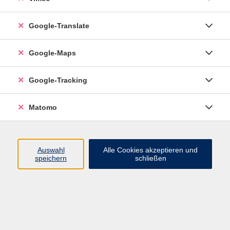
Google-Translate
vhs Esslingen am Neckar
Google-Maps
Volkshochschule
Esslingen am Neckar
Mettinger Straße 125
Google-Tracking
73728 Esslingen am Neckar
Matomo
info@vhs-esslingen.de
Tel: 0711 55021-0
Auswahl
Alle Cookies akzeptieren und
speichern
schließen
Öffnungszeiten:
Mo–Fr vormittags:
9–12.30 Uhr telefonisch und
persönlich erreichbar
Mo–Do nachmittags:
13.30–17 Uhr nur persönlich