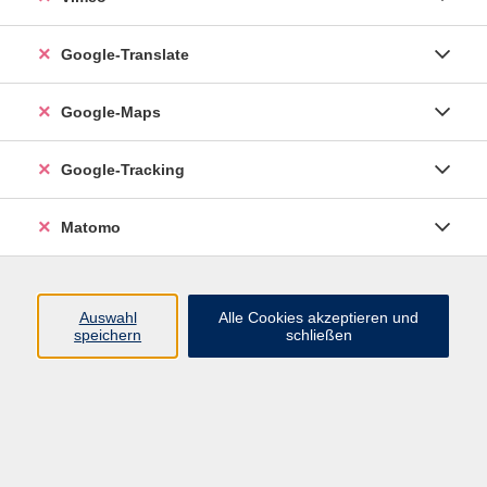
Google-Translate
vhs Esslingen am Neckar
Google-Maps
Volkshochschule
Esslingen am Neckar
Mettinger Straße 125
Google-Tracking
73728 Esslingen am Neckar
Matomo
info@vhs-esslingen.de
Tel: 0711 55021-0
Auswahl
Alle Cookies akzeptieren und
speichern
schließen
Öffnungszeiten:
Mo–Fr vormittags:
9–12.30 Uhr telefonisch und
persönlich erreichbar
Mo–Do nachmittags:
13.30–17 Uhr nur persönlich