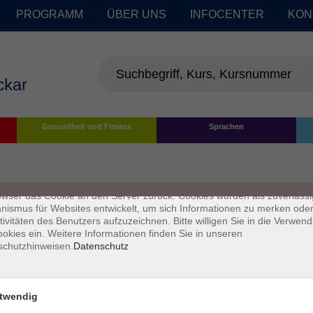
PROGRAMM
ÜBER UNS
INFOCENTER
KON
enschutz
Gesundheit und Fitness
Sprachen
s sind kleine Datenmengen, die von einer Website gesendet und vom
owser des Nutzers während des Surfens auf dem Computer des Nutze
chert werden. Ihr Browser speichert jede Nachricht in einer kleinen Dat
 genannt wird. Wenn Sie eine weitere Seite vom Server anfordern, se
owser das Cookie an den Server zurück. Cookies wurden als zuverlässi
ismus für Websites entwickelt, um sich Informationen zu merken oder
tivitäten des Benutzers aufzuzeichnen. Bitte willigen Sie in die Verwen
okies ein. Weitere Informationen finden Sie in unseren
schutzhinweisen.
Datenschutz
twendig
Impressum