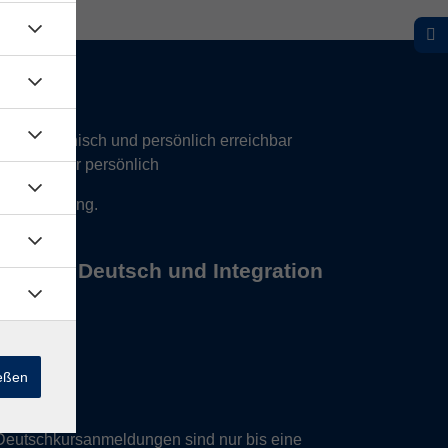
hr telefonisch und persönlich erreichbar
17 Uhr nur persönlich
 Vereinbarung.
s Büros Deutsch und Integration
ießen
Deutschkursanmeldungen sind nur bis eine