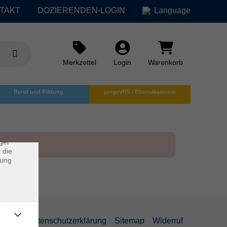
TAKT
DOZIERENDEN-LOGIN
Language
Merkzettel
Login
Warenkorb
×
Beruf und Bildung
jungeVHS / Elternakademie
rs
ei, die
ndet
ger
 die
dung
AGB
Datenschutzerklärung
Sitemap
Widerruf