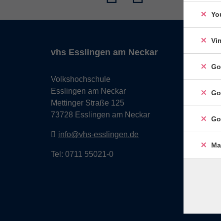
Yo
Vi
vhs Esslingen am Neckar
Go
Volkshochschule
Esslingen am Neckar
Go
Mettinger Straße 125
73728 Esslingen am Neckar
Go
info@vhs-esslingen.de
Ma
Tel: 0711 55021-0