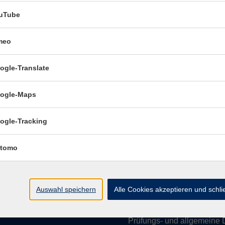
uTube
meo
Öffnungszeiten:
ogle-Translate
Mo–Fr vormittags:
9–12.30 U
Mo–Do nachmittags:
13.30–
ogle-Maps
Termine für Beratung nach
ogle-Tracking
Öffnungszeiten de
(Raum 3.01):
tomo
Mo
9-12 Uhr / 13-15 Uhr
Di
9-12 Uhr
Mi
9-12 Uhr
Auswahl speichern
Alle Cookies akzeptieren und schl
Do & Fr
geschlossen
Prüfungs- und allgemeine 