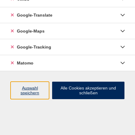
Google-Translate
vhs Esslingen am Neckar
Google-Maps
Volkshochschule
Esslingen am Neckar
Mettinger Straße 125
Google-Tracking
73728 Esslingen am Neckar
Matomo
info@vhs-esslingen.de
Tel: 0711 55021-0
Auswahl
Alle Cookies akzeptieren und
speichern
schließen
Öffnungszeiten:
Mo–Fr vormittags:
9–12.30 Uhr telefonisch und
persönlich erreichbar
Mo–Do nachmittags:
13.30–17 Uhr nur persönlich