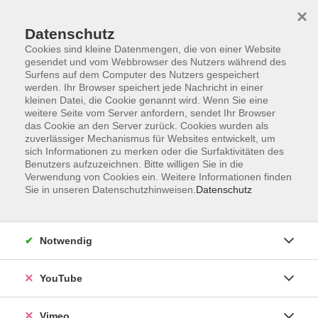
×
Datenschutz
Cookies sind kleine Datenmengen, die von einer Website
gesendet und vom Webbrowser des Nutzers während des
Surfens auf dem Computer des Nutzers gespeichert
Zum Hauptinhalt springen
werden. Ihr Browser speichert jede Nachricht in einer
kleinen Datei, die Cookie genannt wird. Wenn Sie eine
weitere Seite vom Server anfordern, sendet Ihr Browser
Der Kurs konnte nicht gefunden werden.
das Cookie an den Server zurück. Cookies wurden als
zuverlässiger Mechanismus für Websites entwickelt, um
sich Informationen zu merken oder die Surfaktivitäten des
Benutzers aufzuzeichnen. Bitte willigen Sie in die
Verwendung von Cookies ein. Weitere Informationen finden
Sie in unseren Datenschutzhinweisen.
Datenschutz
Social Media
Impressum
Notwendig
AGB
Datenschutzerklärung
YouTube
Sitemap
Widerruf
Vimeo