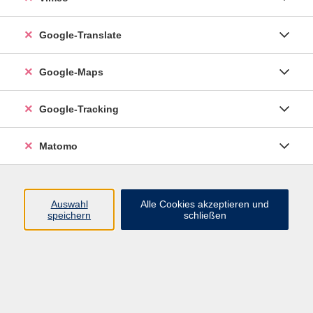
Google-Translate
vhs Esslingen am Neckar
Google-Maps
Volkshochschule
Esslingen am Neckar
Mettinger Straße 125
Google-Tracking
73728 Esslingen am Neckar
Matomo
info@vhs-esslingen.de
Tel: 0711 55021-0
Auswahl
Alle Cookies akzeptieren und
speichern
schließen
Öffnungszeiten:
Mo–Fr vormittags:
9–12.30 Uhr telefonisch und
persönlich erreichbar
Mo–Do nachmittags:
13.30–17 Uhr nur persönlich