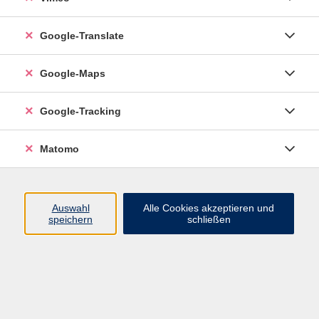
Google-Translate
vhs Esslingen am Neckar
Google-Maps
Volkshochschule
Esslingen am Neckar
Mettinger Straße 125
Google-Tracking
73728 Esslingen am Neckar
Matomo
info@vhs-esslingen.de
Tel: 0711 55021-0
Auswahl
Alle Cookies akzeptieren und
speichern
schließen
Öffnungszeiten:
Mo–Fr vormittags:
9–12.30 Uhr telefonisch und
persönlich erreichbar
Mo–Do nachmittags:
13.30–17 Uhr nur persönlich