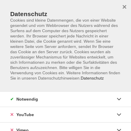
×
Datenschutz
Cookies sind kleine Datenmengen, die von einer Website
gesendet und vom Webbrowser des Nutzers während des
Surfens auf dem Computer des Nutzers gespeichert
Zum Hauptinhalt springen
werden. Ihr Browser speichert jede Nachricht in einer
kleinen Datei, die Cookie genannt wird. Wenn Sie eine
weitere Seite vom Server anfordern, sendet Ihr Browser
Der Kurs konnte nicht gefunden werden.
das Cookie an den Server zurück. Cookies wurden als
zuverlässiger Mechanismus für Websites entwickelt, um
sich Informationen zu merken oder die Surfaktivitäten des
Benutzers aufzuzeichnen. Bitte willigen Sie in die
Verwendung von Cookies ein. Weitere Informationen finden
Sie in unseren Datenschutzhinweisen.
Datenschutz
Social Media
Impressum
Notwendig
AGB
Datenschutzerklärung
YouTube
Sitemap
Widerruf
Vimeo