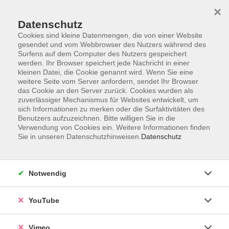
×
Datenschutz
Cookies sind kleine Datenmengen, die von einer Website
gesendet und vom Webbrowser des Nutzers während des
Surfens auf dem Computer des Nutzers gespeichert
Zum Hauptinhalt springen
werden. Ihr Browser speichert jede Nachricht in einer
kleinen Datei, die Cookie genannt wird. Wenn Sie eine
weitere Seite vom Server anfordern, sendet Ihr Browser
das Cookie an den Server zurück. Cookies wurden als
zuverlässiger Mechanismus für Websites entwickelt, um
Kombi-Card
sich Informationen zu merken oder die Surfaktivitäten des
Benutzers aufzuzeichnen. Bitte willigen Sie in die
Sie wissen nicht, was die Kombi-Card
Verwendung von Cookies ein. Weitere Informationen finden
ist? Dann klicken Sie hier:
Sie in unseren Datenschutzhinweisen.
Datenschutz
zur Kombi-Card
Notwendig
Sie möchten eine Kombi-Card
kaufen? Dann klicken Sie hier:
YouTube
Kombi-Card in den Warenkorb legen
Vimeo