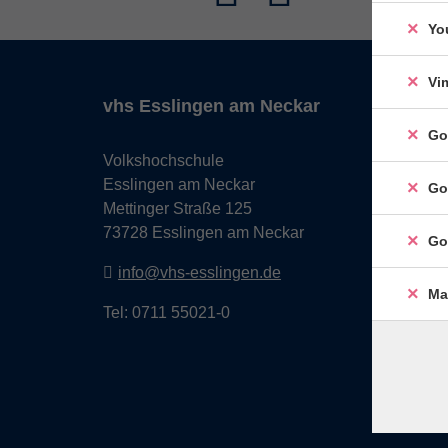
Yo
Vi
vhs Esslingen am Neckar
Go
Volkshochschule
Esslingen am Neckar
Go
Mettinger Straße 125
73728 Esslingen am Neckar
Go
info@vhs-esslingen.de
Ma
Tel: 0711 55021-0