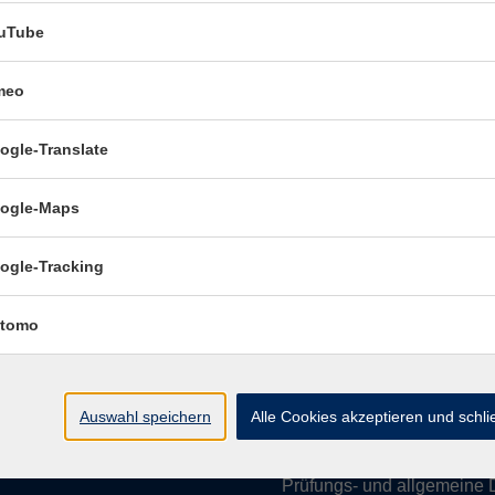
uTube
meo
Öffnungszeiten:
ogle-Translate
Mo–Fr vormittags:
9–12.30 U
Mo–Do nachmittags:
13.30–
ogle-Maps
Termine für Beratung nach
ogle-Tracking
Öffnungszeiten de
(Raum 3.01):
tomo
Mo
9-12 Uhr / 13-15 Uhr
Di
9-12 Uhr
Mi
9-12 Uhr
Auswahl speichern
Alle Cookies akzeptieren und schl
Do & Fr
geschlossen
Prüfungs- und allgemeine 