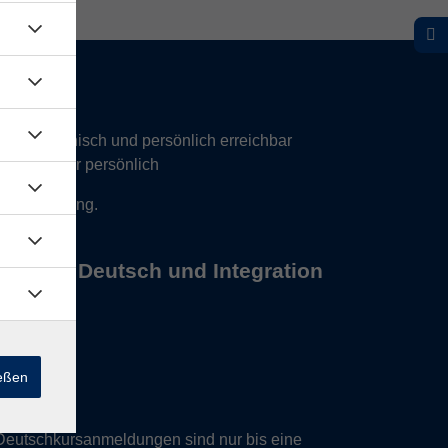
hr telefonisch und persönlich erreichbar
17 Uhr nur persönlich
 Vereinbarung.
s Büros Deutsch und Integration
ießen
Deutschkursanmeldungen sind nur bis eine