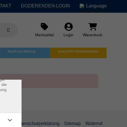
TAKT
DOZIERENDEN-LOGIN
Language
Merkzettel
Login
Warenkorb
×
Beruf und Bildung
jungeVHS / Elternakademie
rs
ei, die
ndet
ger
 die
dung
AGB
Datenschutzerklärung
Sitemap
Widerruf