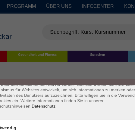
PROGRAMM
ÜBER UNS
INFOCENTER
KON
enschutz
Gesundheit und Fitness
Sprachen
s sind kleine Datenmengen, die von einer Website gesendet und vom
owser des Nutzers während des Surfens auf dem Computer des Nutze
chert werden. Ihr Browser speichert jede Nachricht in einer kleinen Dat
 genannt wird. Wenn Sie eine weitere Seite vom Server anfordern, se
owser das Cookie an den Server zurück. Cookies wurden als zuverlässi
ismus für Websites entwickelt, um sich Informationen zu merken oder
tivitäten des Benutzers aufzuzeichnen. Bitte willigen Sie in die Verwen
okies ein. Weitere Informationen finden Sie in unseren
schutzhinweisen.
Datenschutz
twendig
Impressum