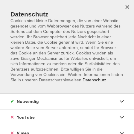
×
Datenschutz
Cookies sind kleine Datenmengen, die von einer Website
gesendet und vom Webbrowser des Nutzers während des
Surfens auf dem Computer des Nutzers gespeichert
Zum Hauptinhalt springen
werden. Ihr Browser speichert jede Nachricht in einer
kleinen Datei, die Cookie genannt wird. Wenn Sie eine
weitere Seite vom Server anfordern, sendet Ihr Browser
das Cookie an den Server zurück. Cookies wurden als
Deutsch Prüfungen
zuverlässiger Mechanismus für Websites entwickelt, um
sich Informationen zu merken oder die Surfaktivitäten des
Benutzers aufzuzeichnen. Bitte willigen Sie in die
Verwendung von Cookies ein. Weitere Informationen finden
Sie in unseren Datenschutzhinweisen.
Datenschutz
41 Kurse
Notwendig
zurück zu Deutsch und Integration
YouTube
WIE KANN ICH MICH ANMELDEN?
Vimeo