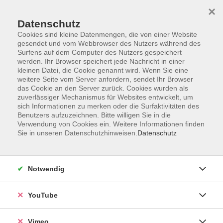
×
Datenschutz
Cookies sind kleine Datenmengen, die von einer Website
gesendet und vom Webbrowser des Nutzers während des
Surfens auf dem Computer des Nutzers gespeichert
Zum Hauptinhalt springen
werden. Ihr Browser speichert jede Nachricht in einer
kleinen Datei, die Cookie genannt wird. Wenn Sie eine
weitere Seite vom Server anfordern, sendet Ihr Browser
das Cookie an den Server zurück. Cookies wurden als
Deutsch und Integration
zuverlässiger Mechanismus für Websites entwickelt, um
sich Informationen zu merken oder die Surfaktivitäten des
Benutzers aufzuzeichnen. Bitte willigen Sie in die
Verwendung von Cookies ein. Weitere Informationen finden
Sie in unseren Datenschutzhinweisen.
Datenschutz
246 Kurse
Notwendig
zurück zu Sprachen
YouTube
Beratung Integrationskurse und DeuFöV-
Kurse:
Vimeo