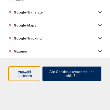
Google-Translate
vhs Esslingen am Neckar
Google-Maps
Volkshochschule
Esslingen am Neckar
Mettinger Straße 125
Google-Tracking
73728 Esslingen am Neckar
Matomo
info@vhs-esslingen.de
Tel: 0711 55021-0
Auswahl
Alle Cookies akzeptieren und
speichern
schließen
Öffnungszeiten:
Mo–Fr vormittags:
9–12.30 Uhr telefonisch und
persönlich erreichbar
Mo–Do nachmittags:
13.30–17 Uhr nur persönlich