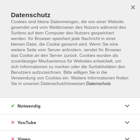
×
Datenschutz
Cookies sind kleine Datenmengen, die von einer Website
gesendet und vom Webbrowser des Nutzers während des
Surfens auf dem Computer des Nutzers gespeichert
Zum Hauptinhalt springen
werden. Ihr Browser speichert jede Nachricht in einer
kleinen Datei, die Cookie genannt wird. Wenn Sie eine
weitere Seite vom Server anfordern, sendet Ihr Browser
Der Kurs konnte nicht gefunden werden.
das Cookie an den Server zurück. Cookies wurden als
zuverlässiger Mechanismus für Websites entwickelt, um
sich Informationen zu merken oder die Surfaktivitäten des
Benutzers aufzuzeichnen. Bitte willigen Sie in die
Verwendung von Cookies ein. Weitere Informationen finden
Sie in unseren Datenschutzhinweisen.
Datenschutz
Social Media
Impressum
Notwendig
AGB
Datenschutzerklärung
YouTube
Sitemap
Widerruf
Vimeo