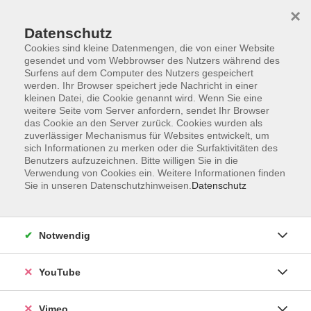
×
Datenschutz
Cookies sind kleine Datenmengen, die von einer Website
gesendet und vom Webbrowser des Nutzers während des
Surfens auf dem Computer des Nutzers gespeichert
Zum Hauptinhalt springen
werden. Ihr Browser speichert jede Nachricht in einer
kleinen Datei, die Cookie genannt wird. Wenn Sie eine
weitere Seite vom Server anfordern, sendet Ihr Browser
Kurse und Veranstaltungen
das Cookie an den Server zurück. Cookies wurden als
zuverlässiger Mechanismus für Websites entwickelt, um
in der vhs am Eck
sich Informationen zu merken oder die Surfaktivitäten des
Benutzers aufzuzeichnen. Bitte willigen Sie in die
Verwendung von Cookies ein. Weitere Informationen finden
Sie in unseren Datenschutzhinweisen.
Datenschutz
18 Kurse
Notwendig
zurück zu Kultur und Gestalten
YouTube
Ergebnisse filtern
Vimeo