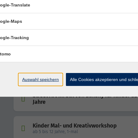
POURING-Nachmittag – Bunte Farben & g
ogle-Translate
Laune
ogle-Maps
Kinder Mal- und Kreativworkshop
ogle-Tracking
ab 5 bis 12 Jahre, 1-mal
tomo
Zauberhafte Harry-Potter-Deko – Gestalt
dein eigenes Hogwarts-Holzbild! Für alle
Harry-Potter-Fans ab 8 J.
Auswahl speichern
Alle Cookies akzeptieren und schl
Street Art im Stil von Bansky für Kinder ab
Jahre
Kinder Mal- und Kreativworkshop
ab 5 bis 12 Jahre, 1-mal