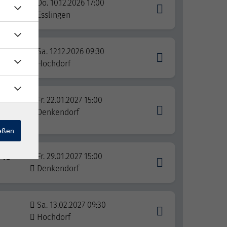
ute
Do. 10.12.2026 17:00
Esslingen
Sa. 12.12.2026 09:30
Hochdorf
e
Fr. 22.01.2027 15:00
Denkendorf
ießen
 10
Fr. 29.01.2027 15:00
Denkendorf
Sa. 13.02.2027 09:30
Hochdorf