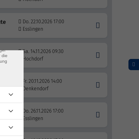
×
ute
Do. 22.10.2026 17:00
Esslingen
rs
ei, die
ndet
ger
Sa. 14.11.2026 09:30
 die
Hochdorf
dung
Fr. 20.11.2026 14:00
Denkendorf
ute
Do. 26.11.2026 17:00
Esslingen