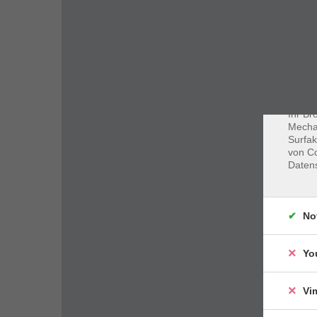
Dat
Cookie
Webbr
gespei
Cookie
Ihr Br
Mechan
Surfak
von Co
Daten
No
Yo
Vi