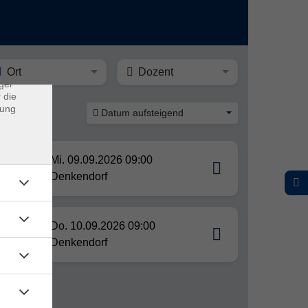
×
rs
ei, die
ndet
Ort
Dozent
ger
 die
dung
Datum aufsteigend
Mi. 09.09.2026 09:00
Denkendorf
Do. 10.09.2026 09:00
e
Denkendorf