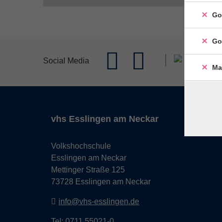
Go
Go
Social Media
Ma
vhs Esslingen am Neckar
Volkshochschule
Esslingen am Neckar
Mettinger Straße 125
73728 Esslingen am Neckar
info@vhs-esslingen.de
Tel: 0711 55021-0