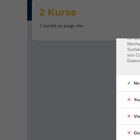
Dat
2 Kurse
Cookie
Webbr
zurück zu junge vhs
gespei
Cookie
Ihr Br
Mechan
Surfak
von Co
Daten
No
Yo
Vi
Go