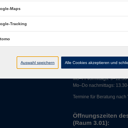
ogle-Maps
ogle-Tracking
Impressum
tomo
Auswahl speichern
Alle Cookies akzeptieren und schl
Öffnungszeiten:
Mo–Fr vormittags:
9–12.30 U
Mo–Do nachmittags:
13.30–
Termine für Beratung nach
Öffnungszeiten de
(Raum 3.01):