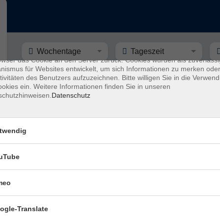
enschutz
s sind kleine Datenmengen, die von einer Website gesendet und vom
owser des Nutzers während des Surfens auf dem Computer des Nutze
chert werden. Ihr Browser speichert jede Nachricht in einer kleinen Dat
 genannt wird. Wenn Sie eine weitere Seite vom Server anfordern, se
Wochentage
Tageszeit
owser das Cookie an den Server zurück. Cookies wurden als zuverlässi
ismus für Websites entwickelt, um sich Informationen zu merken oder
tivitäten des Benutzers aufzuzeichnen. Bitte willigen Sie in die Verwen
nur buchbare
nur beginnende
okies ein. Weitere Informationen finden Sie in unseren
schutzhinweisen.
Datenschutz
Zauberkurs - Sommerferienprogramm
Kinder ab 7 bis 10 Jahren
twendig
uTube
Buchbinden für Kinder ab 8 bis 12 Jahr
Sommerferien
meo
ogle-Translate