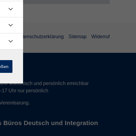
AGB
Datenschutzerklärung
Sitemap
Widerruf
ießen
hr telefonisch und persönlich erreichbar
17 Uhr nur persönlich
 Vereinbarung.
s Büros Deutsch und Integration