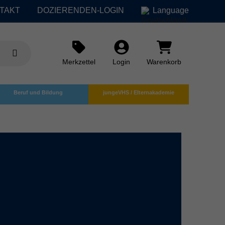
TAKT
DOZIERENDEN-LOGIN
Language
Merkzettel
Login
Warenkorb
Beruf und Bildung
jungeVHS / Elternakademie