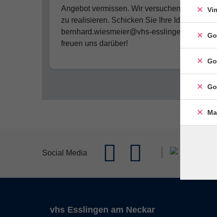
Angebot vermissen. Wir versuchen, dieses
Vi
zu realisieren. Schicken Sie Ihre Ideen an
bernhard.wiesmeier@vhs-esslingen.de. Wir
Go
freuen uns darüber!
Go
Go
Ma
Social Media
vhs Esslingen am Neckar