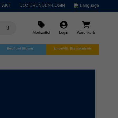
TAKT
DOZIERENDEN-LOGIN
Language
Merkzettel
Login
Warenkorb
Beruf und Bildung
jungeVHS / Elternakademie