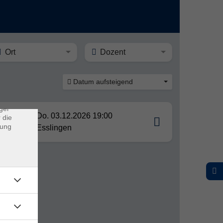
×
Ort
Dozent
Datum aufsteigend
rs
ei, die
ndet
ger
er
Do. 03.12.2026 19:00
 die
dung
Esslingen