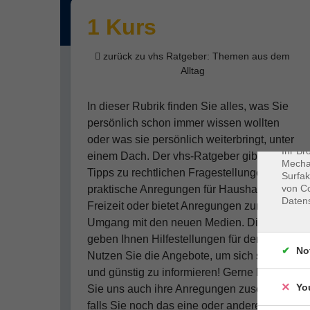
1 Kurs
zurück zu vhs Ratgeber: Themen aus dem
Alltag
Dat
Cookie
In dieser Rubrik finden Sie alles, was Sie
Webbr
persönlich schon immer wissen wollten
gespei
Cookie
oder was sie persönlich weiterbringt, unter
Ihr Br
einem Dach. Der vhs-Ratgeber gibt Ihnen
Mechan
Tipps zu rechtlichen Fragestellungen,
Surfak
von Co
praktische Anregungen für Haushalt und
Daten
Freizeit oder bietet Anregungen zum
Umgang mit den neuen Medien. Die Kurse
geben Ihnen Hilfestellungen für den Alltag.
No
Nutzen Sie die Angebote, um sich schnell
und günstig zu informieren! Gerne können
Yo
Sie uns auch ihre Anregungen zusenden,
falls Sie noch das eine oder andere